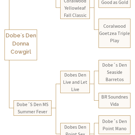
Coralwood
Good as Gold
Yellowleaf
Fall Classic
Coralwood
Goetzea Triple
Dobe´s Den
Play
Donna
Cowgirl
Dobe´s Den
Seaside
Dobes Den
Barretos
Live and Let
Live
BR Soundnes
Vida
Dobe´S Den MS
Summer Fever
Dobe´s Den
Dobes Den
Point Mano
Point Sex